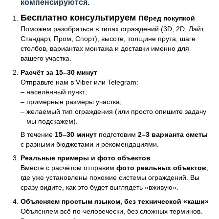
компенсируются.
Консультация и бесплатный расчёт
Бесплатно консультируем пе
ред покупкой
Поможем разобраться в типах ограждений (3D, 2D, Лайт,
Стандарт, Пром, Спорт), высоте, толщине прута, шаге
столбов, вариантах монтажа и доставки именно для
вашего участка.
Расчёт за 15–30 минут
Отправьте нам в Viber или Telegram:
– населённый пункт;
– примерные размеры участка;
– желаемый тип ограждения (или просто опишите задачу
– мы подскажем).
В течение
15–30 минут
подготовим
2–3 варианта сметы
с разными бюджетами и рекомендациями.
Реальные примеры и фото объектов
Вместе с расчётом отправим
фото реальных объектов
,
где уже установлены похожие системы ограждений. Вы
сразу видите, как это будет выглядеть «вживую».
Объясняем простым языком, без технической «каши»
Объясняем всё по-человечески, без сложных терминов.