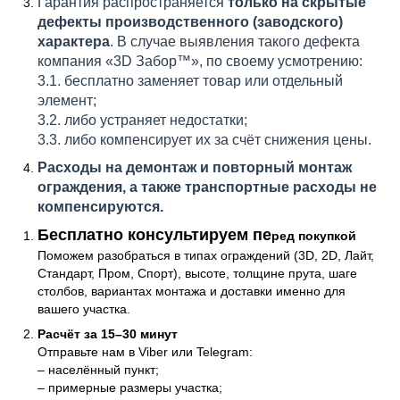
Гарантия распространяется
только на скрытые
дефекты производственного (заводского)
характера
. В случае выявления такого дефекта
компания «3D Забор™», по своему усмотрению:
3.1. бесплатно заменяет товар или отдельный
элемент;
3.2. либо устраняет недостатки;
3.3. либо компенсирует их за счёт снижения цены.
Расходы на демонтаж и повторный монтаж
ограждения, а также транспортные расходы не
компенсируются.
Консультация и бесплатный расчёт
Бесплатно консультируем пе
ред покупкой
Поможем разобраться в типах ограждений (3D, 2D, Лайт,
Стандарт, Пром, Спорт), высоте, толщине прута, шаге
столбов, вариантах монтажа и доставки именно для
вашего участка.
Расчёт за 15–30 минут
Отправьте нам в Viber или Telegram:
– населённый пункт;
– примерные размеры участка;