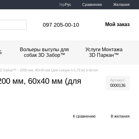
Сравнение
Укр
Рус
Желания
097 205-00-10
Мой заказ
Вольеры выгулы для
Услуги Монтажа
Б
собак 3D Забор™
3D Паркан™
D Забор™ – 2200 мм, 60х40 мм (для секции h-1,73 м) в бетон
00 мм, 60х40 мм (для
Артикул
0000136
К сравнению
В желания