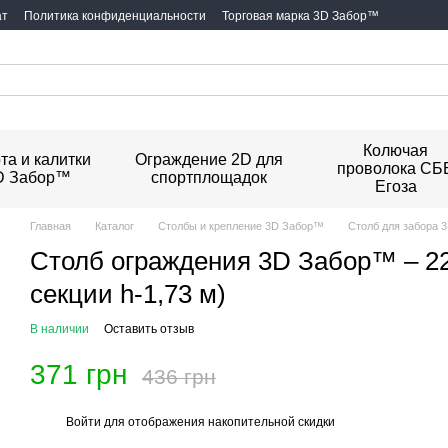
ат
Политика конфиденциальности
Торговая марка 3D Забор™
Колючая
та и калитки
Ограждение 2D для
проволока СБ
D Забор™
спортплощадок
Егоза
Главная
Каталог
Столбы и крепление 3D Забор™
Столб для забора 3
Столб ограждения 3D Забор™ – 22
секции h-1,73 м)
В наличии
Оставить отзыв
371 грн
436 грн
Войти
для отображения накопительной скидки
%