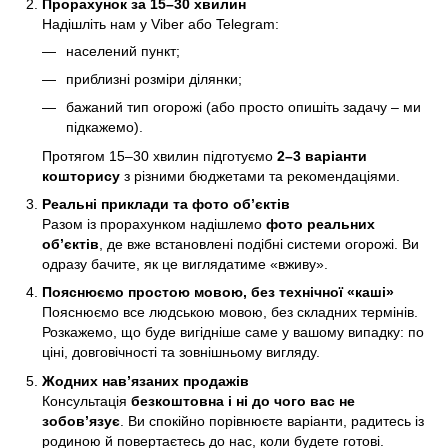
Прорахунок за 15–30 хвилин
Надішліть нам у Viber або Telegram:
населений пункт;
приблизні розміри ділянки;
бажаний тип огорожі (або просто опишіть задачу – ми
підкажемо).
Протягом 15–30 хвилин підготуємо
2–3 варіанти
кошторису
з різними бюджетами та рекомендаціями.
Реальні приклади та фото об’єктів
Разом із прорахунком надішлемо
фото реальних
об’єктів
, де вже встановлені подібні системи огорожі. Ви
одразу бачите, як це виглядатиме «вживу».
Пояснюємо простою мовою, без технічної «каші»
Пояснюємо все людською мовою, без складних термінів.
Розкажемо, що буде вигідніше саме у вашому випадку: по
ціні, довговічності та зовнішньому вигляду.
Жодних нав’язаних продажів
Консультація
безкоштовна і ні до чого вас не
зобов’язує
. Ви спокійно порівнюєте варіанти, радитесь із
родиною й повертаєтесь до нас, коли будете готові.