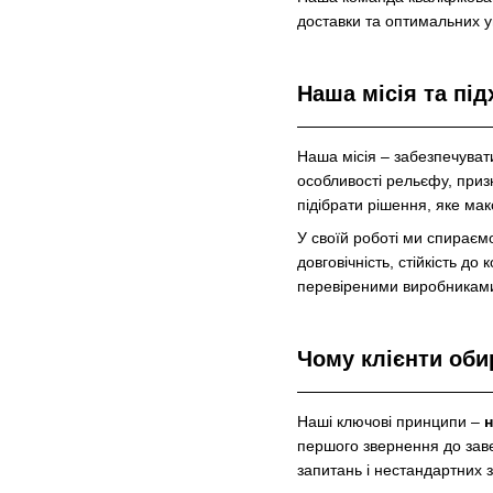
доставки та оптимальних 
Наша місія та під
Наша місія – забезпечува
особливості рельєфу, при
підібрати рішення, яке ма
У своїй роботі ми спирає
довговічність, стійкість д
перевіреними виробникам
Чому клієнти об
Наші ключові принципи –
н
першого звернення до заве
запитань і нестандартних з