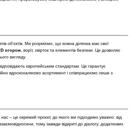
ипів об’єктів. Ми розуміємо, що кожна ділянка має свої
2D огорож
, воріт, хвірток та елементів безпеки. Це дозволяє
ього вигляду.
 відповідають європейським стандартам. Це гарантує
постійно вдосконалюємо асортимент і співпрацюємо лише з
нас – це окремий проєкт, до якого ми підходимо уважно: від
аємовідносини, тому завжди відкриті до діалогу, додаткових