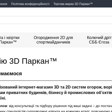
нення
Політика конфіденційності
Торгова марка 3D Паркан™
а і хвіртки
Огородження 2D для
Колючий дріт
Паркан™
спортмайданчиків
СББ Єгоза
ію 3D Паркан™
ймаємося
ізований інтернет-магазин
3D та 2D систем огорож
, вор
м приватних будинків, бізнесу й промислових об’єкті
ні.
клом
: від консультації та підбору рішення під ваші задачі – до пост
их спеціалістів супроводжує клієнта на кожному етапі: пояснюємо