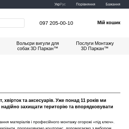
Порівняння
Укр
Рус
Бажання
097 205-00-10
Мій кошик
Вольєри вигули для
Послуги Монтажу
собак 3D Паркан™
3D Паркан™
іт, хвірток та аксесуарів. Уже понад
11 років
ми
в надійно захищати територію та впорядковувати
ачання матеріалів і професійного монтажу огорожі «під ключ».
 варіанти, прораховуємо кошторис, допомагаємо з вибором