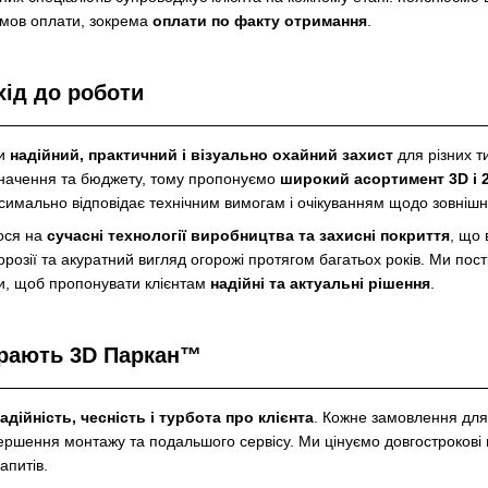
умов оплати, зокрема
оплати по факту отримання
.
хід до роботи
ти
надійний, практичний і візуально охайний захист
для різних т
значення та бюджету, тому пропонуємо
широкий асортимент 3D і 
ксимально відповідає технічним вимогам і очікуванням щодо зовнішн
мося на
сучасні технології виробництва та захисні покриття
, що
о корозії та акуратний вигляд огорожі протягом багатьох років. Ми 
и, щоб пропонувати клієнтам
надійні та актуальні рішення
.
ирають 3D Паркан™
адійність, чесність і турбота про клієнта
. Кожне замовлення для 
ршення монтажу та подальшого сервісу. Ми цінуємо довгострокові вз
апитів.