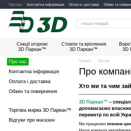
Перейти до основного контенту
Про нас
Контактна інформація
Оплата і доставка
Обмін та повер
Секції огорожі
Стовпи та кріплення
Ворот
3D Паркан™
3D Паркан™
3D 
Про нас
Головна
Про нас
Про компан
Контактна інформація
Оплата і доставка
Хто ми та чим за
Обмін та повернення
3D Паркан™
– спеціал
допомагаємо власника
Торгова марка 3D Паркан™
периметр по всій Украї
Відгуки про магазин
Ми працюємо
повним ци
Наша команда кваліфікован