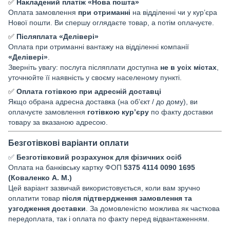
✅
Накладений платіж «Нова пошта»
Оплата замовлення
при отриманні
на відділенні чи у кур’єра
Нової пошти. Ви спершу оглядаєте товар, а потім оплачуєте.
✅
Післяплата «Делівері»
Оплата при отриманні вантажу на відділенні компанії
«Делівері»
.
Зверніть увагу: послуга післяплати доступна
не в усіх містах
,
уточнюйте її наявність у своєму населеному пункті.
✅
Оплата готівкою при адресній доставці
Якщо обрана адресна доставка (на об’єкт / до дому), ви
оплачуєте замовлення
готівкою кур’єру
по факту доставки
товару за вказаною адресою.
Безготівкові варіанти оплати
✅
Безготівковий розрахунок для фізичних осіб
Оплата на банківську картку ФОП
5375 4114 0090 1695
(Коваленко А. М.)
Цей варіант зазвичай використовується, коли вам зручно
оплатити товар
після підтвердження замовлення та
узгодження доставки
. За домовленістю можлива як часткова
передоплата, так і оплата по факту перед відвантаженням.