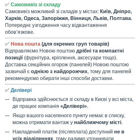
✅
Самовивіз зі складу
Самовивіз можливий зі складів у містах:
Київ, Дніпро,
Харків, Одеса, Запоріжжя, Вінниця, Львів, Полтава.
Попереднє узгодження часу відвантаження
обов’язкове.
✅
Нова пошта
(для окремих груп товарів)
Відправляємо Новою поштою
дрібні та компактні
позиції
(фурнітура, кріплення, аксесуари тощо).
Доставка секційних огорож (панелей) Новою поштою
зазвичай є
однією з найдорожчих
, тому для панелей
рекомендуємо обирати інші способи доставки.
✅
Делівері
Відправка здійснюється зі складу в Києві у всі міста,
де працює компанія
«Делівері»
.
Якщо вашого населеного пункту немає в списку,
можна отримати вантаж у
найближчому місті
.
Накладений платіж (післяплата) доступний
не в
усіх відділеннях
, тому радимо уточнювати