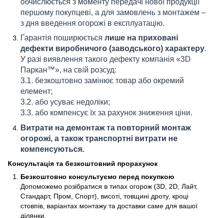
обчислюється з моменту передачі нової продукції
першому покупцеві, а для замовлень з монтажем –
з дня введення огорожі в експлуатацію.
Гарантія поширюється
лише на приховані
дефекти виробничого (заводського) характеру
.
У разі виявлення такого дефекту компанія «3D
Паркан™», на свій розсуд:
3.1. безкоштовно замінює товар або окремий
елемент;
3.2. або усуває недоліки;
3.3. або компенсує їх за рахунок зниження ціни.
Витрати на демонтаж та повторний монтаж
огорожі, а також транспортні витрати не
компенсуються.
Консультація та безкоштовний прорахунок
Безкоштовно консультуємо перед покупкою
Допоможемо розібратися в типах огорож (3D, 2D, Лайт,
Стандарт, Пром, Спорт), висоті, товщині дроту, кроці
стовпів, варіантах монтажу та доставки саме для вашої
ділянки.