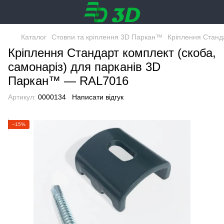
Каталог
Стовпи та кріплення 3D Паркан™
Кріплення Станд
Кріплення Стандарт комплект (скоба,
самонаріз) для парканів 3D
Паркан™ — RAL7016
Артикул:
0000134
Написати відгук
−15%