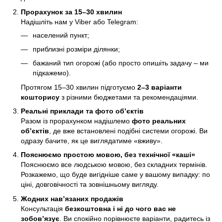
Прорахунок за 15–30 хвилин
Надішліть нам у Viber або Telegram:
населений пункт;
приблизні розміри ділянки;
бажаний тип огорожі (або просто опишіть задачу – ми
підкажемо).
Протягом 15–30 хвилин підготуємо
2–3 варіанти
кошторису
з різними бюджетами та рекомендаціями.
Реальні приклади та фото об’єктів
Разом із прорахунком надішлемо
фото реальних
об’єктів
, де вже встановлені подібні системи огорожі. Ви
одразу бачите, як це виглядатиме «вживу».
Пояснюємо простою мовою, без технічної «каші»
Пояснюємо все людською мовою, без складних термінів.
Розкажемо, що буде вигідніше саме у вашому випадку: по
ціні, довговічності та зовнішньому вигляду.
Жодних нав’язаних продажів
Консультація
безкоштовна і ні до чого вас не
зобов’язує
. Ви спокійно порівнюєте варіанти, радитесь із