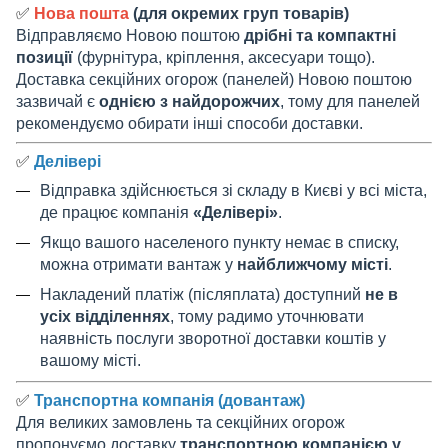
✅
Нова пошта
(для окремих груп товарів)
Відправляємо Новою поштою
дрібні та компактні
позиції
(фурнітура, кріплення, аксесуари тощо).
Доставка секційних огорож (панелей) Новою поштою
зазвичай є
однією з найдорожчих
, тому для панелей
рекомендуємо обирати інші способи доставки.
✅
Делівері
Відправка здійснюється зі складу в Києві у всі міста,
де працює компанія
«Делівері»
.
Якщо вашого населеного пункту немає в списку,
можна отримати вантаж у
найближчому місті
.
Накладений платіж (післяплата) доступний
не в
усіх відділеннях
, тому радимо уточнювати
наявність послуги зворотної доставки коштів у
вашому місті.
✅
Транспортна компанія (довантаж)
Для великих замовлень та секційних огорож
пропонуємо доставку
транспортною компанією у