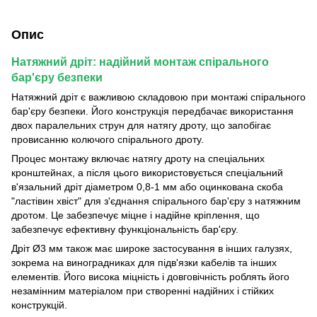
Опис
Натяжний дріт: надійний монтаж спірального
бар'єру безпеки
Натяжний дріт є важливою складовою при монтажі спірального
бар'єру безпеки. Його конструкція передбачає використання
двох паралельних струн для натягу дроту, що запобігає
провисанню колючого спірального дроту.
Процес монтажу включає натягу дроту на спеціальних
кронштейнах, а після цього використовується спеціальний
в'язальний дріт діаметром 0,8-1 мм або оцинкована скоба
"ластівин хвіст" для з'єднання спірального бар'єру з натяжним
дротом. Це забезпечує міцне і надійне кріплення, що
забезпечує ефективну функціональність бар'єру.
Дріт Ø3 мм також має широке застосування в інших галузях,
зокрема на виноградниках для підв'язки кабелів та інших
елементів. Його висока міцність і довговічність роблять його
незамінним матеріалом при створенні надійних і стійких
конструкцій.