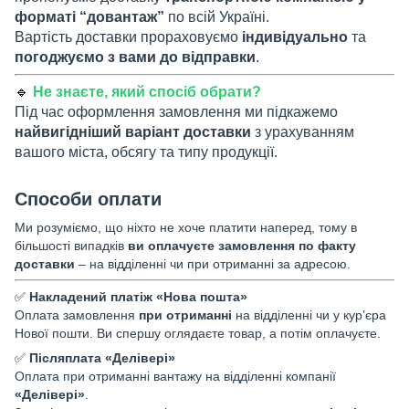
форматі “довантаж”
по всій Україні.
Вартість доставки прораховуємо
індивідуально
та
погоджуємо з вами до відправки
.
🔹
Не знаєте, який спосіб обрати?
Під час оформлення замовлення ми підкажемо
найвигідніший варіант доставки
з урахуванням
вашого міста, обсягу та типу продукції.
Способи оплати
Ми розуміємо, що ніхто не хоче платити наперед, тому в
більшості випадків
ви оплачуєте замовлення по факту
доставки
– на відділенні чи при отриманні за адресою.
✅
Накладений платіж «Нова пошта»
Оплата замовлення
при отриманні
на відділенні чи у кур’єра
Нової пошти. Ви спершу оглядаєте товар, а потім оплачуєте.
✅
Післяплата «Делівері»
Оплата при отриманні вантажу на відділенні компанії
«Делівері»
.