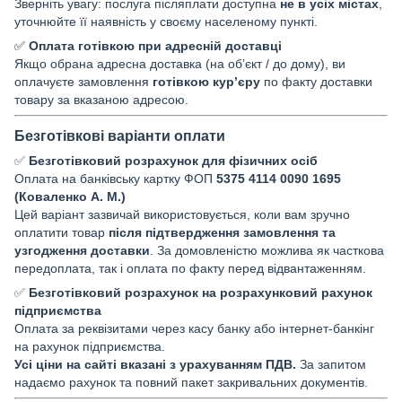
Зверніть увагу: послуга післяплати доступна
не в усіх містах
,
уточнюйте її наявність у своєму населеному пункті.
✅
Оплата готівкою при адресній доставці
Якщо обрана адресна доставка (на об’єкт / до дому), ви
оплачуєте замовлення
готівкою кур’єру
по факту доставки
товару за вказаною адресою.
Безготівкові варіанти оплати
✅
Безготівковий розрахунок для фізичних осіб
Оплата на банківську картку ФОП
5375 4114 0090 1695
(Коваленко А. М.)
Цей варіант зазвичай використовується, коли вам зручно
оплатити товар
після підтвердження замовлення та
узгодження доставки
. За домовленістю можлива як часткова
передоплата, так і оплата по факту перед відвантаженням.
✅
Безготівковий розрахунок на розрахунковий рахунок
підприємства
Оплата за реквізитами через касу банку або інтернет-банкінг
на рахунок підприємства.
Усі ціни на сайті вказані з урахуванням ПДВ.
За запитом
надаємо рахунок та повний пакет закривальних документів.