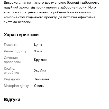
Використання натяжного дроту сприяє безпеці і забезпечує
надійний захист від проникнення в заборонені зони. Його
властивості та універсальність роблять його важливим
компонентом будь-якого проекту, де потрібна ефективна
система безпеки.
Характеристики
Покриття
Цинк
Діаметр дроту
3 мм
Сечение
Круглое
проволоки
Країна
Україна
виробник
Вид дроту
Звичайна
Матеріал дроту
Сталь
Відгуки