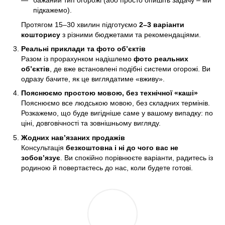
бажаний тип огорожі (або просто опишіть задачу – ми
підкажемо).
Протягом 15–30 хвилин підготуємо
2–3 варіанти
кошторису
з різними бюджетами та рекомендаціями.
Реальні приклади та фото об’єктів
Разом із прорахунком надішлемо
фото реальних
об’єктів
, де вже встановлені подібні системи огорожі. Ви
одразу бачите, як це виглядатиме «вживу».
Пояснюємо простою мовою, без технічної «каші»
Пояснюємо все людською мовою, без складних термінів.
Розкажемо, що буде вигідніше саме у вашому випадку: по
ціні, довговічності та зовнішньому вигляду.
Жодних нав’язаних продажів
Консультація
безкоштовна і ні до чого вас не
зобов’язує
. Ви спокійно порівнюєте варіанти, радитесь із
родиною й повертаєтесь до нас, коли будете готові.