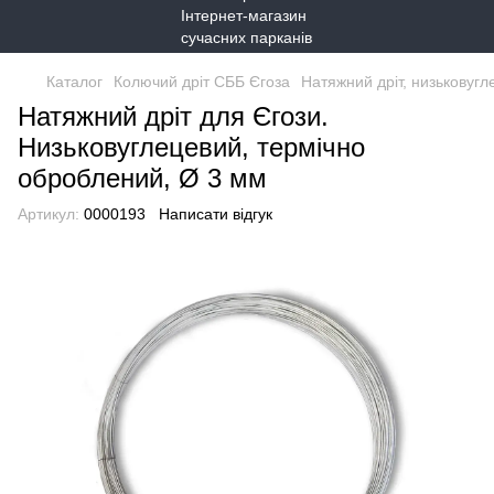
Каталог
Колючий дріт СББ Єгоза
Натяжний дріт, низьковуг
Натяжний дріт для Єгози.
Низьковуглецевий, термічно
оброблений, Ø 3 мм
Артикул:
0000193
Написати відгук