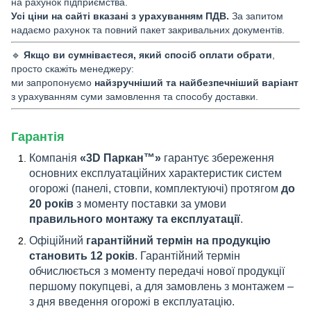
на рахунок підприємства.
Усі ціни на сайті вказані з урахуванням ПДВ.
За запитом
надаємо рахунок та повний пакет закривальних документів.
🔹
Якщо ви сумніваєтеся, який спосіб оплати обрати
,
просто скажіть менеджеру:
ми запропонуємо
найзручніший та найбезпечніший варіант
з урахуванням суми замовлення та способу доставки.
Гарантія
Компанія
«3D Паркан™»
гарантує збереження
основних експлуатаційних характеристик систем
огорожі (панелі, стовпи, комплектуючі) протягом
до
20 років
з моменту поставки за умови
правильного монтажу та експлуатації
.
Офіційний
гарантійний термін на продукцію
становить 12 років
. Гарантійний термін
обчислюється з моменту передачі нової продукції
першому покупцеві, а для замовлень з монтажем –
з дня введення огорожі в експлуатацію.