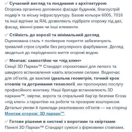
✅
Сучасний вигляд та поєднання з архітектурою
Огорожа органічно доповнює фасади будинків, благоустрій
подвір’я та міську інфраструктуру. Базові кольори 6005, 7016
та інші відтінки за RAL дозволяють підібрати огорожу під дах,
фасад, віконні рами чи інші елементи.
✅
Стійкість до корозії та мінімальний догляд
Оцинкована сталь + полімерне покриття забезпечують
тривалий строк служби без регулярного фарбування. Догляд
зводиться до періодичного миття огорожі водою.
✅
Монтаж: самостійно чи «під ключ»
Секції 3D Паркан™ Стандарт спроєктовані для легкого та
швидкого встановлення навіть власними силами. Водночас
для об’єктів, де важливі
ідеальна геометрія, точний крок
стовпів та дотримання технології
, ми пропонуємо послугу
професійного монтажу. Наші бригади встановлюють 3D
паркани™, хвіртки, ворота та спіральний бар’єр безпеки Єгоза
«під ключ» з гарантією на роботи та прозорим кошторисом.
Детальні умови й приклади реалізованих об’єктів — на сторінці
Монтаж огорож: 3D паркан™
.
✅
Готове рішення в системі з воротами та хвіртками
Панелі 3D Паркан™ Стандарт сумісні з фірмовими стовпами,