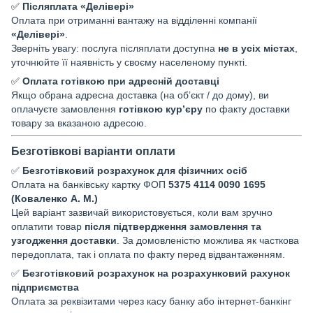
✅
Післяплата «Делівері»
Оплата при отриманні вантажу на відділенні компанії
«Делівері»
.
Зверніть увагу: послуга післяплати доступна
не в усіх містах
,
уточнюйте її наявність у своєму населеному пункті.
✅
Оплата готівкою при адресній доставці
Якщо обрана адресна доставка (на об’єкт / до дому), ви
оплачуєте замовлення
готівкою кур’єру
по факту доставки
товару за вказаною адресою.
Безготівкові варіанти оплати
✅
Безготівковий розрахунок для фізичних осіб
Оплата на банківську картку ФОП
5375 4114 0090 1695
(Коваленко А. М.)
Цей варіант зазвичай використовується, коли вам зручно
оплатити товар
після підтвердження замовлення та
узгодження доставки
. За домовленістю можлива як часткова
передоплата, так і оплата по факту перед відвантаженням.
✅
Безготівковий розрахунок на розрахунковий рахунок
підприємства
Оплата за реквізитами через касу банку або інтернет-банкінг