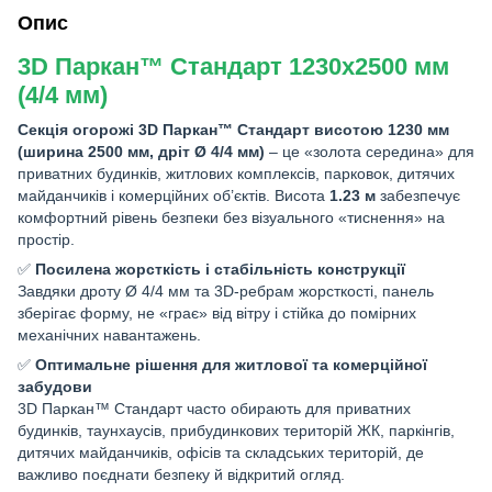
Опис
3D Паркан™ Стандарт 1230x2500 мм
(4/4 мм)
Секція огорожі 3D Паркан™ Стандарт висотою 1230 мм
(ширина 2500 мм, дріт Ø 4/4 мм)
– це «золота середина» для
приватних будинків, житлових комплексів, парковок, дитячих
майданчиків і комерційних об’єктів. Висота
1.23 м
забезпечує
комфортний рівень безпеки без візуального «тиснення» на
простір.
✅
Посилена жорсткість і стабільність конструкції
Завдяки дроту Ø 4/4 мм та 3D-ребрам жорсткості, панель
зберігає форму, не «грає» від вітру і стійка до помірних
механічних навантажень.
✅
Оптимальне рішення для житлової та комерційної
забудови
3D Паркан™ Стандарт часто обирають для приватних
будинків, таунхаусів, прибудинкових територій ЖК, паркінгів,
дитячих майданчиків, офісів та складських територій, де
важливо поєднати безпеку й відкритий огляд.