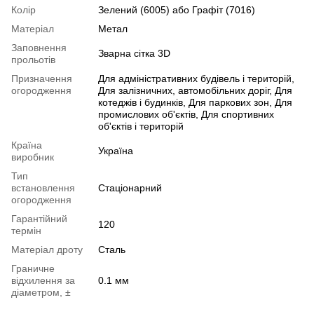
Колір
Зелений (6005) або Графіт (7016)
Матеріал
Метал
Заповнення
Зварна сітка 3D
прольотів
Призначення
Для адміністративних будівель і територій,
огородження
Для залізничних, автомобільних доріг, Для
котеджів і будинків, Для паркових зон, Для
промислових об'єктів, Для спортивних
об'єктів і територій
Країна
Україна
виробник
Тип
встановлення
Стаціонарний
огородження
Гарантійний
120
термін
Матеріал дроту
Сталь
Граничне
відхилення за
0.1 мм
діаметром, ±