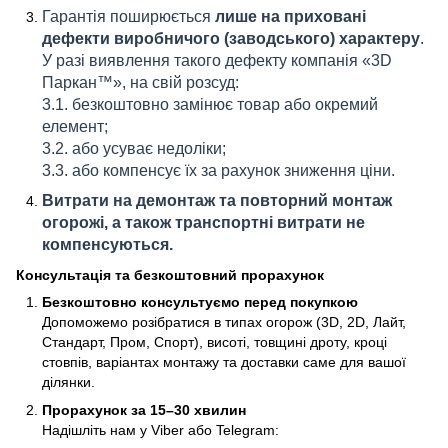
Гарантія поширюється
лише на приховані
дефекти виробничого (заводського) характеру
.
У разі виявлення такого дефекту компанія «3D
Паркан™», на свій розсуд:
3.1. безкоштовно замінює товар або окремий
елемент;
3.2. або усуває недоліки;
3.3. або компенсує їх за рахунок зниження ціни.
Витрати на демонтаж та повторний монтаж
огорожі, а також транспортні витрати не
компенсуються.
Консультація та безкоштовний прорахунок
Безкоштовно консультуємо перед покупкою
Допоможемо розібратися в типах огорож (3D, 2D, Лайт,
Стандарт, Пром, Спорт), висоті, товщині дроту, кроці
стовпів, варіантах монтажу та доставки саме для вашої
ділянки.
Прорахунок за 15–30 хвилин
Надішліть нам у Viber або Telegram: