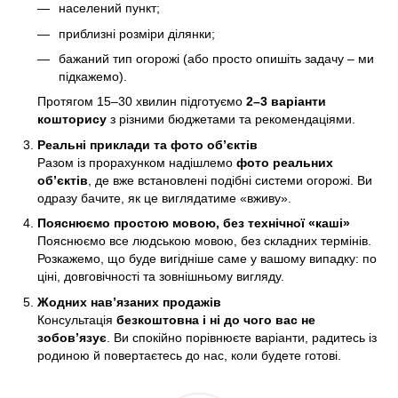
населений пункт;
приблизні розміри ділянки;
бажаний тип огорожі (або просто опишіть задачу – ми
підкажемо).
Протягом 15–30 хвилин підготуємо
2–3 варіанти
кошторису
з різними бюджетами та рекомендаціями.
Реальні приклади та фото об’єктів
Разом із прорахунком надішлемо
фото реальних
об’єктів
, де вже встановлені подібні системи огорожі. Ви
одразу бачите, як це виглядатиме «вживу».
Пояснюємо простою мовою, без технічної «каші»
Пояснюємо все людською мовою, без складних термінів.
Розкажемо, що буде вигідніше саме у вашому випадку: по
ціні, довговічності та зовнішньому вигляду.
Жодних нав’язаних продажів
Консультація
безкоштовна і ні до чого вас не
зобов’язує
. Ви спокійно порівнюєте варіанти, радитесь із
родиною й повертаєтесь до нас, коли будете готові.