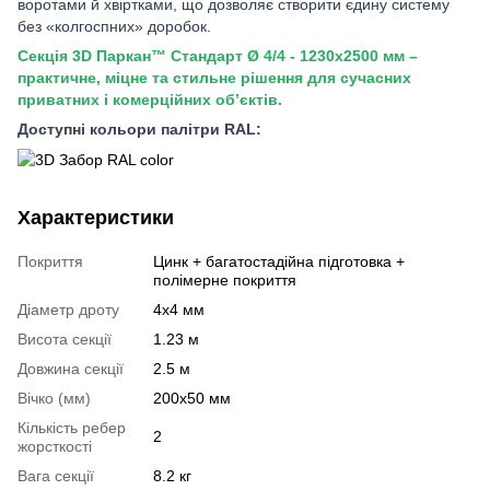
воротами й хвіртками, що дозволяє створити єдину систему
без «колгоспних» доробок.
Секція 3D Паркан™ Стандарт Ø 4/4 - 1230х2500 мм –
практичне, міцне та стильне рішення для сучасних
приватних і комерційних об’єктів.
Доступні кольори палітри RAL:
Характеристики
Покриття
Цинк + багатостадійна підготовка +
полімерне покриття
Діаметр дроту
4х4 мм
Висота секції
1.23 м
Довжина секції
2.5 м
Вічко (мм)
200х50 мм
Кількість ребер
2
жорсткості
Вага секції
8.2 кг