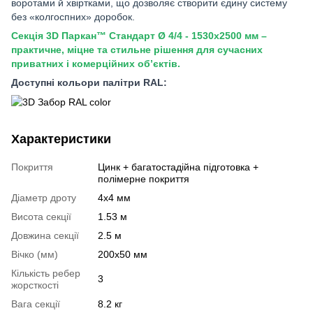
воротами й хвіртками, що дозволяє створити єдину систему
без «колгоспних» доробок.
Секція 3D Паркан™ Стандарт Ø 4/4 - 1530х2500 мм –
практичне, міцне та стильне рішення для сучасних
приватних і комерційних об’єктів.
Доступні кольори палітри RAL:
Характеристики
Покриття
Цинк + багатостадійна підготовка +
полімерне покриття
Діаметр дроту
4х4 мм
Висота секції
1.53 м
Довжина секції
2.5 м
Вічко (мм)
200х50 мм
Кількість ребер
3
жорсткості
Вага секції
8.2 кг