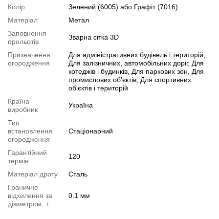
Колір
Зелений (6005) або Графіт (7016)
Матеріал
Метал
Заповнення
Зварна сітка 3D
прольотів
Призначення
Для адміністративних будівель і територій,
огородження
Для залізничних, автомобільних доріг, Для
котеджів і будинків, Для паркових зон, Для
промислових об'єктів, Для спортивних
об'єктів і територій
Країна
Україна
виробник
Тип
встановлення
Стаціонарний
огородження
Гарантійний
120
термін
Матеріал дроту
Сталь
Граничне
відхилення за
0.1 мм
діаметром, ±