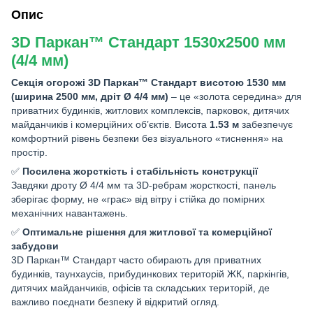
Опис
3D Паркан™ Стандарт 1530x2500 мм
(4/4 мм)
Секція огорожі 3D Паркан™ Стандарт висотою 1530 мм
(ширина 2500 мм, дріт Ø 4/4 мм)
– це «золота середина» для
приватних будинків, житлових комплексів, парковок, дитячих
майданчиків і комерційних об’єктів. Висота
1.53 м
забезпечує
комфортний рівень безпеки без візуального «тиснення» на
простір.
✅
Посилена жорсткість і стабільність конструкції
Завдяки дроту Ø 4/4 мм та 3D-ребрам жорсткості, панель
зберігає форму, не «грає» від вітру і стійка до помірних
механічних навантажень.
✅
Оптимальне рішення для житлової та комерційної
забудови
3D Паркан™ Стандарт часто обирають для приватних
будинків, таунхаусів, прибудинкових територій ЖК, паркінгів,
дитячих майданчиків, офісів та складських територій, де
важливо поєднати безпеку й відкритий огляд.