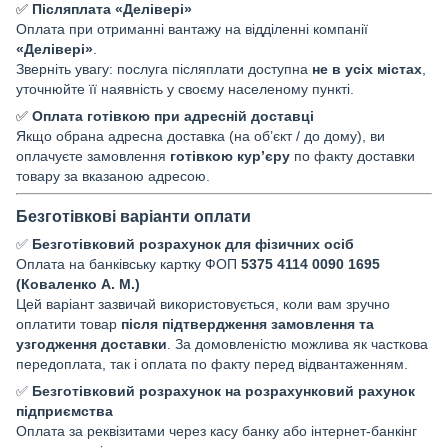
✅
Післяплата «Делівері»
Оплата при отриманні вантажу на відділенні компанії
«Делівері»
.
Зверніть увагу: послуга післяплати доступна
не в усіх містах
,
уточнюйте її наявність у своєму населеному пункті.
✅
Оплата готівкою при адресній доставці
Якщо обрана адресна доставка (на об’єкт / до дому), ви
оплачуєте замовлення
готівкою кур’єру
по факту доставки
товару за вказаною адресою.
Безготівкові варіанти оплати
✅
Безготівковий розрахунок для фізичних осіб
Оплата на банківську картку ФОП
5375 4114 0090 1695
(Коваленко А. М.)
Цей варіант зазвичай використовується, коли вам зручно
оплатити товар
після підтвердження замовлення та
узгодження доставки
. За домовленістю можлива як часткова
передоплата, так і оплата по факту перед відвантаженням.
✅
Безготівковий розрахунок на розрахунковий рахунок
підприємства
Оплата за реквізитами через касу банку або інтернет-банкінг