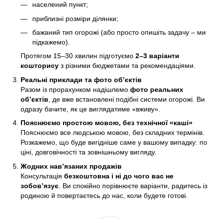
населений пункт;
приблизні розміри ділянки;
бажаний тип огорожі (або просто опишіть задачу – ми
підкажемо).
Протягом 15–30 хвилин підготуємо
2–3 варіанти
кошторису
з різними бюджетами та рекомендаціями.
Реальні приклади та фото об’єктів
Разом із прорахунком надішлемо
фото реальних
об’єктів
, де вже встановлені подібні системи огорожі. Ви
одразу бачите, як це виглядатиме «вживу».
Пояснюємо простою мовою, без технічної «каші»
Пояснюємо все людською мовою, без складних термінів.
Розкажемо, що буде вигідніше саме у вашому випадку: по
ціні, довговічності та зовнішньому вигляду.
Жодних нав’язаних продажів
Консультація
безкоштовна і ні до чого вас не
зобов’язує
. Ви спокійно порівнюєте варіанти, радитесь із
родиною й повертаєтесь до нас, коли будете готові.