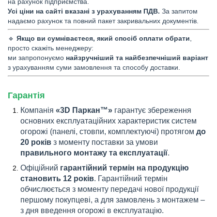
на рахунок підприємства.
Усі ціни на сайті вказані з урахуванням ПДВ.
За запитом
надаємо рахунок та повний пакет закривальних документів.
🔹
Якщо ви сумніваєтеся, який спосіб оплати обрати
,
просто скажіть менеджеру:
ми запропонуємо
найзручніший та найбезпечніший варіант
з урахуванням суми замовлення та способу доставки.
Гарантія
Компанія
«3D Паркан™»
гарантує збереження
основних експлуатаційних характеристик систем
огорожі (панелі, стовпи, комплектуючі) протягом
до
20 років
з моменту поставки за умови
правильного монтажу та експлуатації
.
Офіційний
гарантійний термін на продукцію
становить 12 років
. Гарантійний термін
обчислюється з моменту передачі нової продукції
першому покупцеві, а для замовлень з монтажем –
з дня введення огорожі в експлуатацію.