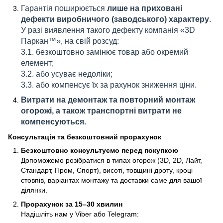
Гарантія поширюється
лише на приховані
дефекти виробничого (заводського) характеру
.
У разі виявлення такого дефекту компанія «3D
Паркан™», на свій розсуд:
3.1. безкоштовно замінює товар або окремий
елемент;
3.2. або усуває недоліки;
3.3. або компенсує їх за рахунок зниження ціни.
Витрати на демонтаж та повторний монтаж
огорожі, а також транспортні витрати не
компенсуються.
Консультація та безкоштовний прорахунок
Безкоштовно консультуємо перед покупкою
Допоможемо розібратися в типах огорож (3D, 2D, Лайт,
Стандарт, Пром, Спорт), висоті, товщині дроту, кроці
стовпів, варіантах монтажу та доставки саме для вашої
ділянки.
Прорахунок за 15–30 хвилин
Надішліть нам у Viber або Telegram: