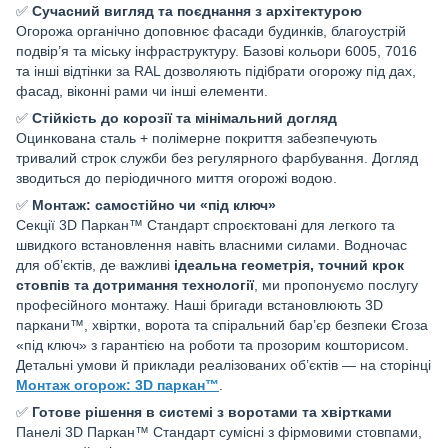
✅
Сучасний вигляд та поєднання з архітектурою
Огорожа органічно доповнює фасади будинків, благоустрій
подвір’я та міську інфраструктуру. Базові кольори 6005, 7016
та інші відтінки за RAL дозволяють підібрати огорожу під дах,
фасад, віконні рами чи інші елементи.
✅
Стійкість до корозії та мінімальний догляд
Оцинкована сталь + полімерне покриття забезпечують
тривалий строк служби без регулярного фарбування. Догляд
зводиться до періодичного миття огорожі водою.
✅
Монтаж: самостійно чи «під ключ»
Секції 3D Паркан™ Стандарт спроєктовані для легкого та
швидкого встановлення навіть власними силами. Водночас
для об’єктів, де важливі
ідеальна геометрія, точний крок
стовпів та дотримання технології
, ми пропонуємо послугу
професійного монтажу. Наші бригади встановлюють 3D
паркани™, хвіртки, ворота та спіральний бар’єр безпеки Єгоза
«під ключ» з гарантією на роботи та прозорим кошторисом.
Детальні умови й приклади реалізованих об’єктів — на сторінці
Монтаж огорож: 3D паркан™
.
✅
Готове рішення в системі з воротами та хвіртками
Панелі 3D Паркан™ Стандарт сумісні з фірмовими стовпами,