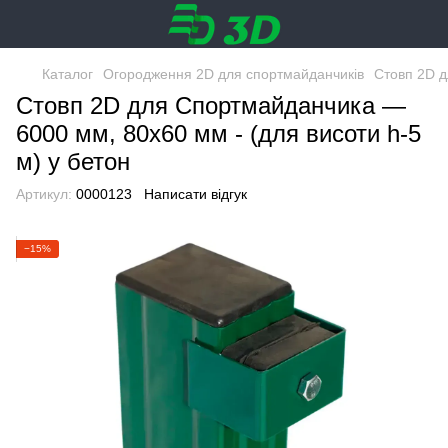
Каталог
Огородження 2D для спортмайданчиків
Стовп 2D д
Стовп 2D для Спортмайданчика —
6000 мм, 80х60 мм - (для висоти h-5
м) у бетон
Артикул:
0000123
Написати відгук
−15%