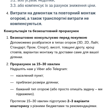
3.2. або усуває недоліки;
3.3. або компенсує їх за рахунок зниження ціни.
Витрати на демонтаж та повторний монтаж
огорожі, а також транспортні витрати не
компенсуються.
Консультація та безкоштовний прорахунок
Безкоштовно консультуємо перед покупкою
Допоможемо розібратися в типах огорож (3D, 2D, Лайт,
Стандарт, Пром, Спорт), висоті, товщині дроту, кроці
стовпів, варіантах монтажу та доставки саме для вашої
ділянки.
Прорахунок за 15–30 хвилин
Надішліть нам у Viber або Telegram:
населений пункт;
приблизні розміри ділянки;
бажаний тип огорожі (або просто опишіть задачу – ми
підкажемо).
Протягом 15–30 хвилин підготуємо
2–3 варіанти
кошторису
з різними бюджетами та рекомендаціями.