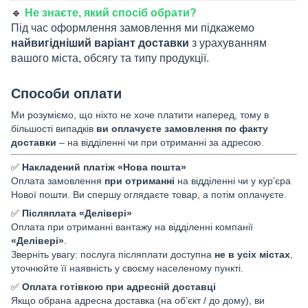
🔹
Не знаєте, який спосіб обрати?
Під час оформлення замовлення ми підкажемо
найвигідніший варіант доставки
з урахуванням
вашого міста, обсягу та типу продукції.
Способи оплати
Ми розуміємо, що ніхто не хоче платити наперед, тому в
більшості випадків
ви оплачуєте замовлення по факту
доставки
– на відділенні чи при отриманні за адресою.
✅
Накладений платіж «Нова пошта»
Оплата замовлення
при отриманні
на відділенні чи у кур’єра
Нової пошти. Ви спершу оглядаєте товар, а потім оплачуєте.
✅
Післяплата «Делівері»
Оплата при отриманні вантажу на відділенні компанії
«Делівері»
.
Зверніть увагу: послуга післяплати доступна
не в усіх містах
,
уточнюйте її наявність у своєму населеному пункті.
✅
Оплата готівкою при адресній доставці
Якщо обрана адресна доставка (на об’єкт / до дому), ви