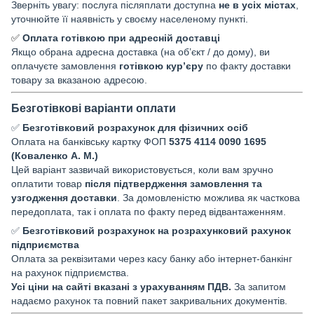
Зверніть увагу: послуга післяплати доступна
не в усіх містах
,
уточнюйте її наявність у своєму населеному пункті.
✅
Оплата готівкою при адресній доставці
Якщо обрана адресна доставка (на об’єкт / до дому), ви
оплачуєте замовлення
готівкою кур’єру
по факту доставки
товару за вказаною адресою.
Безготівкові варіанти оплати
✅
Безготівковий розрахунок для фізичних осіб
Оплата на банківську картку ФОП
5375 4114 0090 1695
(Коваленко А. М.)
Цей варіант зазвичай використовується, коли вам зручно
оплатити товар
після підтвердження замовлення та
узгодження доставки
. За домовленістю можлива як часткова
передоплата, так і оплата по факту перед відвантаженням.
✅
Безготівковий розрахунок на розрахунковий рахунок
підприємства
Оплата за реквізитами через касу банку або інтернет-банкінг
на рахунок підприємства.
Усі ціни на сайті вказані з урахуванням ПДВ.
За запитом
надаємо рахунок та повний пакет закривальних документів.