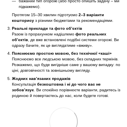
бажаний тип огорожі (або просто опишіть задачу – ми
підкажемо).
Протягом 15–30 хвилин підготуємо
2–3 варіанти
кошторису
з різними бюджетами та рекомендаціями.
Реальні приклади та фото об’єктів
Разом із прорахунком надішлемо
фото реальних
об’єктів
, де вже встановлені подібні системи огорожі. Ви
одразу бачите, як це виглядатиме «вживу».
Пояснюємо простою мовою, без технічної «каші»
Пояснюємо все людською мовою, без складних термінів.
Розкажемо, що буде вигідніше саме у вашому випадку: по
ціні, довговічності та зовнішньому вигляду.
Жодних нав’язаних продажів
Консультація
безкоштовна і ні до чого вас не
зобов’язує
. Ви спокійно порівнюєте варіанти, радитесь із
родиною й повертаєтесь до нас, коли будете готові.