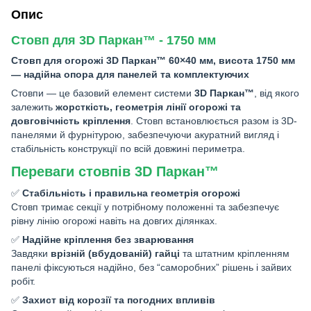
Опис
Стовп для 3D Паркан™ - 1750 мм
Стовп для огорожі 3D Паркан™ 60×40 мм, висота 1750 мм
— надійна опора для панелей та комплектуючих
Стовпи — це базовий елемент системи
3D Паркан™
, від якого
залежить
жорсткість, геометрія лінії огорожі та
довговічність кріплення
. Стовп встановлюється разом із 3D-
панелями й фурнітурою, забезпечуючи акуратний вигляд і
стабільність конструкції по всій довжині периметра.
Переваги стовпів 3D Паркан™
✅
Стабільність і правильна геометрія огорожі
Стовп тримає секції у потрібному положенні та забезпечує
рівну лінію огорожі навіть на довгих ділянках.
✅
Надійне кріплення без зварювання
Завдяки
врізній (вбудованій) гайці
та штатним кріпленням
панелі фіксуються надійно, без “саморобних” рішень і зайвих
робіт.
✅
Захист від корозії та погодних впливів