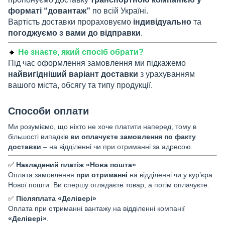
форматі “довантаж”
по всій Україні.
Вартість доставки прораховуємо
індивідуально
та
погоджуємо з вами до відправки
.
🔹
Не знаєте, який спосіб обрати?
Під час оформлення замовлення ми підкажемо
найвигідніший варіант доставки
з урахуванням
вашого міста, обсягу та типу продукції.
Способи оплати
Ми розуміємо, що ніхто не хоче платити наперед, тому в
більшості випадків
ви оплачуєте замовлення по факту
доставки
– на відділенні чи при отриманні за адресою.
✅
Накладений платіж «Нова пошта»
Оплата замовлення
при отриманні
на відділенні чи у кур’єра
Нової пошти. Ви спершу оглядаєте товар, а потім оплачуєте.
✅
Післяплата «Делівері»
Оплата при отриманні вантажу на відділенні компанії
«Делівері»
.