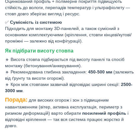
Оцинкований профіль + полімерне покриття підвищують
стійкість до вологи, перепадів температур і ультрафіолету —
стовп довго зберігає вигляд і ресурс.
✅
Сумісність із системою
Підходить для монтажу 3D-панелей, а також сумісний з
основними комплектуючими (кріплення, стовпи кінцеві/кутові/
проміжні — залежно від конфігурації).
Як підібрати висоту стовпа
🔹 Висота стовпа підбирається під висоту панелі та спосіб
монтажу (бетонування/анкерування).
🔹 Рекомендована глибина закладення:
450-500 мм
(залежить
від ґрунту та висоти огорожі).
🔹 Крок між стовпами зазвичай відповідає ширині секції:
2500-
3000 мм
.
Порада:
для високих огорож і зон з підвищеним
навантаженням (вітер, активна експлуатація, периметр з
ризиком деформацій) варто обирати
посилений профіль
і
відповідні кріплення — так вся система працює жорстко й
довго.