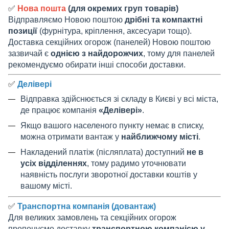
✅
Нова пошта
(для окремих груп товарів)
Відправляємо Новою поштою
дрібні та компактні
позиції
(фурнітура, кріплення, аксесуари тощо).
Доставка секційних огорож (панелей) Новою поштою
зазвичай є
однією з найдорожчих
, тому для панелей
рекомендуємо обирати інші способи доставки.
✅
Делівері
Відправка здійснюється зі складу в Києві у всі міста,
де працює компанія
«Делівері»
.
Якщо вашого населеного пункту немає в списку,
можна отримати вантаж у
найближчому місті
.
Накладений платіж (післяплата) доступний
не в
усіх відділеннях
, тому радимо уточнювати
наявність послуги зворотної доставки коштів у
вашому місті.
✅
Транспортна компанія (довантаж)
Для великих замовлень та секційних огорож
пропонуємо доставку
транспортною компанією у