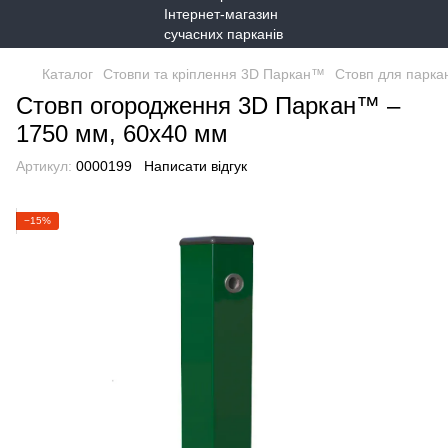
Каталог
Стовпи та кріплення 3D Паркан™
Стовп для паркан
Стовп огородження 3D Паркан™ –
1750 мм, 60х40 мм
Артикул:
0000199
Написати відгук
−15%