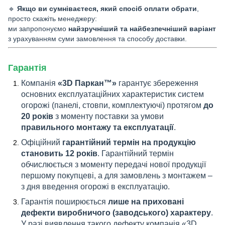
🔹
Якщо ви сумніваєтеся, який спосіб оплати обрати
,
просто скажіть менеджеру:
ми запропонуємо
найзручніший та найбезпечніший варіант
з урахуванням суми замовлення та способу доставки.
Гарантія
Компанія
«3D Паркан™»
гарантує збереження
основних експлуатаційних характеристик систем
огорожі (панелі, стовпи, комплектуючі) протягом
до
20 років
з моменту поставки за умови
правильного монтажу та експлуатації
.
Офіційний
гарантійний термін на продукцію
становить 12 років
. Гарантійний термін
обчислюється з моменту передачі нової продукції
першому покупцеві, а для замовлень з монтажем –
з дня введення огорожі в експлуатацію.
Гарантія поширюється
лише на приховані
дефекти виробничого (заводського) характеру
.
У разі виявлення такого дефекту компанія «3D