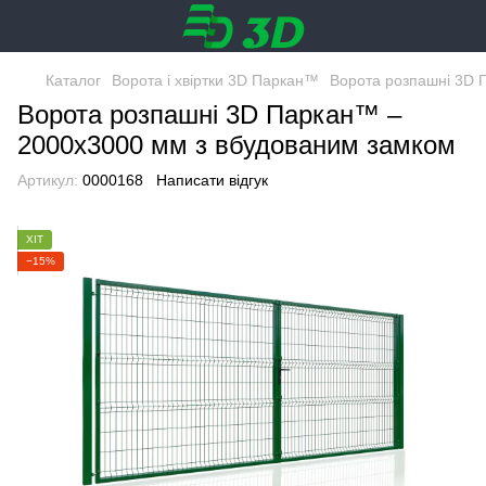
Каталог
Ворота і хвіртки 3D Паркан™
Ворота розпашні 3D 
Ворота розпашні 3D Паркан™ –
2000х3000 мм з вбудованим замком
Артикул:
0000168
Написати відгук
ХІТ
−15%