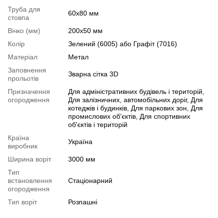
Труба для
60x80 мм
стовпа
Вічко (мм)
200х50 мм
Колір
Зелений (6005) або Графіт (7016)
Матеріал
Метал
Заповнення
Зварна сітка 3D
прольотів
Призначення
Для адміністративних будівель і територій,
огородження
Для залізничних, автомобільних доріг, Для
котеджів і будинків, Для паркових зон, Для
промислових об'єктів, Для спортивних
об'єктів і територій
Країна
Україна
виробник
Ширина воріт
3000 мм
Тип
встановлення
Стаціонарний
огородження
Тип воріт
Розпашні