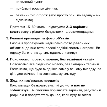
населений пункт;
приблизні розміри ділянки;
бажаний тип огорожі (або просто опишіть задачу – ми
підкажемо).
Протягом 15–30 хвилин підготуємо
2–3 варіанти
кошторису
з різними бюджетами та рекомендаціями.
Реальні приклади та фото об’єктів
Разом із прорахунком надішлемо
фото реальних
об’єктів
, де вже встановлені подібні системи огорожі. Ви
одразу бачите, як це виглядатиме «вживу».
Пояснюємо простою мовою, без технічної «каші»
Пояснюємо все людською мовою, без складних термінів.
Розкажемо, що буде вигідніше саме у вашому випадку: по
ціні, довговічності та зовнішньому вигляду.
Жодних нав’язаних продажів
Консультація
безкоштовна і ні до чого вас не
зобов’язує
. Ви спокійно порівнюєте варіанти, радитесь із
родиною й повертаєтесь до нас, коли будете готові.