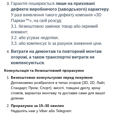
Гарантія поширюється
лише на приховані
дефекти виробничого (заводського) характеру
.
У разі виявлення такого дефекту компанія «3D
Паркан™», на свій розсуд:
3.1. безкоштовно замінює товар або окремий
елемент;
3.2. або усуває недоліки;
3.3. або компенсує їх за рахунок зниження ціни.
Витрати на демонтаж та повторний монтаж
огорожі, а також транспортні витрати не
компенсуються.
Консультація та безкоштовний прорахунок
Безкоштовно консультуємо перед покупкою
Допоможемо розібратися в типах огорож (3D, 2D, Лайт,
Стандарт, Пром, Спорт), висоті, товщині дроту, кроці
стовпів, варіантах монтажу та доставки саме для вашої
ділянки.
Прорахунок за 15–30 хвилин
Надішліть нам у Viber або Telegram: