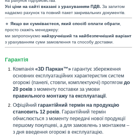
на рахунок підприємства.
Усі ціни на сайті вказані з урахуванням ПДВ.
За запитом
надаємо рахунок та повний пакет закривальних документів.
🔹
Якщо ви сумніваєтеся, який спосіб оплати обрати
,
просто скажіть менеджеру:
ми запропонуємо
найзручніший та найбезпечніший варіант
з урахуванням суми замовлення та способу доставки.
Гарантія
Компанія
«3D Паркан™»
гарантує збереження
основних експлуатаційних характеристик систем
огорожі (панелі, стовпи, комплектуючі) протягом
до
20 років
з моменту поставки за умови
правильного монтажу та експлуатації
.
Офіційний
гарантійний термін на продукцію
становить 12 років
. Гарантійний термін
обчислюється з моменту передачі нової продукції
першому покупцеві, а для замовлень з монтажем –
з дня введення огорожі в експлуатацію.