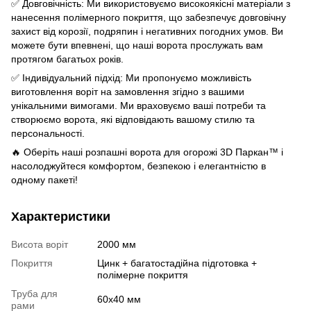
✅ Довговічність: Ми використовуємо високоякісні матеріали з
нанесення полімерного покриття, що забезпечує довговічну
захист від корозії, подряпин і негативних погодних умов. Ви
можете бути впевнені, що наші ворота прослужать вам
протягом багатьох років.
✅ Індивідуальний підхід: Ми пропонуємо можливість
виготовлення воріт на замовлення згідно з вашими
унікальними вимогами. Ми враховуємо ваші потреби та
створюємо ворота, які відповідають вашому стилю та
персональності.
🔥 Оберіть наші розпашні ворота для огорожі 3D Паркан™ і
насолоджуйтеся комфортом, безпекою і елегантністю в
одному пакеті!
Характеристики
Висота воріт
2000 мм
Покриття
Цинк + багатостадійна підготовка +
полімерне покриття
Труба для
60х40 мм
рами