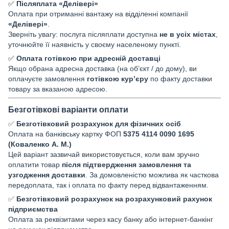
✅
Післяплата «Делівері»
Оплата при отриманні вантажу на відділенні компанії
«Делівері»
.
Зверніть увагу: послуга післяплати доступна
не в усіх містах
,
уточнюйте її наявність у своєму населеному пункті.
✅
Оплата готівкою при адресній доставці
Якщо обрана адресна доставка (на об’єкт / до дому), ви
оплачуєте замовлення
готівкою кур’єру
по факту доставки
товару за вказаною адресою.
Безготівкові варіанти оплати
✅
Безготівковий розрахунок для фізичних осіб
Оплата на банківську картку ФОП
5375 4114 0090 1695
(Коваленко А. М.)
Цей варіант зазвичай використовується, коли вам зручно
оплатити товар
після підтвердження замовлення та
узгодження доставки
. За домовленістю можлива як часткова
передоплата, так і оплата по факту перед відвантаженням.
✅
Безготівковий розрахунок на розрахунковий рахунок
підприємства
Оплата за реквізитами через касу банку або інтернет-банкінг