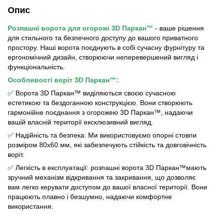
Опис
Розпашні ворота для огорожі 3D Паркан™
- ваше рішення
для стильного та безпечного доступу до вашого приватного
простору. Наші ворота поєднують в собі сучасну фурнітуру та
ергономічний дизайн, створюючи неперевершений вигляд і
функціональність.
Особливості воріт 3D Паркан™:
✅ Ворота 3D Паркан™ виділяються своєю сучасною
естетикою та бездоганною конструкцією. Вони створюють
гармонійне поєднання з огорожею 3D Паркан™, надаючи
вашій власній території ексклюзивний вигляд.
✅ Надійність та безпека: Ми використовуємо опорні стовпи
розміром 80х60 мм, які забезпечують стійкість та довговічність
воріт.
✅ Легкість в експлуатації: розпашні ворота 3D Паркан™мають
зручний механізм відкривання та закривання, що дозволяє
вам легко керувати доступом до вашої власної території. Вони
працюють плавно і безшумно, надаючи комфортне
використання.